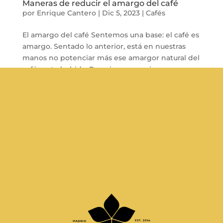
Maneras de reducir el amargo del café
por
Enrique Cantero
|
Dic 5, 2023
|
Cafés
El amargo del café Sentemos una base: el café es
amargo. Sentado lo anterior, está en nuestras
manos no potenciar más ese amargor natural del
café en tu bebida. Pareciera una quimera pero
hay una serie de variables que modificándolas te
van a permitir reducir el...