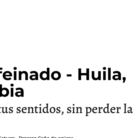
einado - Huila,
bia
us sentidos, sin perder la
Caturra · Proceso Caña de azúcar