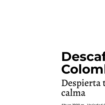
Descaf
Colom
Despierta t
calma
Altura 1900 m · Variedad 