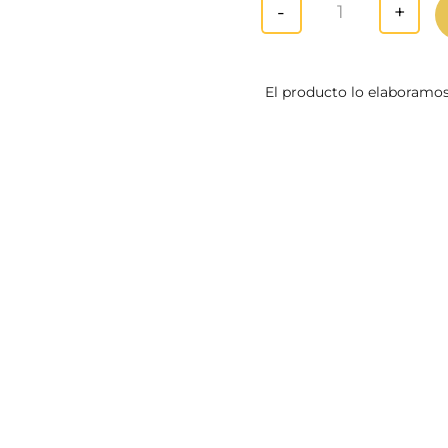
-
+
Sin Cafeína can
El producto lo elaboramos 