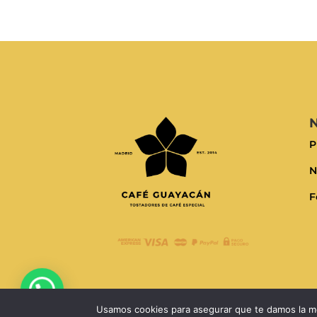
N
P
N
F
Usamos cookies para asegurar que te damos la me