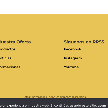
uestra Oferta
Síguenos en RRSS
roductos
Facebook
oticias
Instagram
ormaciones
Youtube
Cafés Guayacán
© | Todos los derechos reservados
jor experiencia en nuestra web. Si continúas usando este sitio, asumi