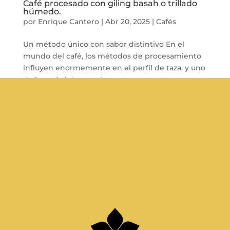
Café procesado con giling basah o trillado
húmedo.
por
Enrique Cantero
|
Abr 20, 2025
|
Cafés
Un método único con sabor distintivo En el
mundo del café, los métodos de procesamiento
influyen enormemente en el perfil de taza, y uno
de los más interesantes —aunque menos
conocido— es el café procesado con Giling
Basah o trillado húmedo. Este...