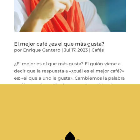
El mejor café ¿es el que más gusta?
por
Enrique Cantero
|
Jul 17, 2023
|
Cafés
¿El mejor es el que más gusta? El guión viene a
decir que la respuesta a «¿cuál es el mejor café?»
es: «el que a uno le gusta». Cambiemos la palabra
«café» por vino o té y la respuesta será la misma.
Y siendo el gusto un componente que constituye
una parte del café,...