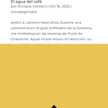
El agua del café
por
Enrique Cantero
|
Oct 16, 2022
|
Uncategorized
pedro a. cantero Hace años, durante una
ceremonia en el gran anfiteatro de la Sorbona,
me embelesaron las escenas de Puvis de
Chavanne. Aquel mural retuvo mi atención: un
manantial surge en el punto que corona la
cátedra, vertiéndose en remanso sobre el
espacio donde...