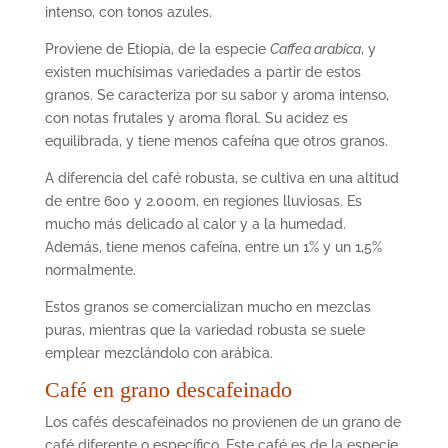
intenso, con tonos azules.
Proviene de Etiop
ía, de la especie
Caffea arabica
, y
existen muchísimas variedades a partir de estos
granos. Se caracteriza por su sabor y aroma intenso,
con notas frutales y aroma floral. Su acidez es
equilibrada, y tiene menos cafeína que otros granos.
A diferencia del caf
é
robusta, se cultiva en una altitud
de entre 600 y 2.000m, en regiones lluviosas. Es
mucho más delicado al calor y a la humedad.
Además, tiene menos cafeína, entre un 1% y un 1,5%
normalmente.
Estos granos se comercializan mucho en mezclas
puras, mientras que la variedad robusta se suele
emplear mezclá
ndolo con ar
á
bica.
Café en grano descafeinado
Los caf
é
s descafeinados
no provienen de un grano de
caf
é
diferente o espec
í
fico. Este caf
é
es de la especie