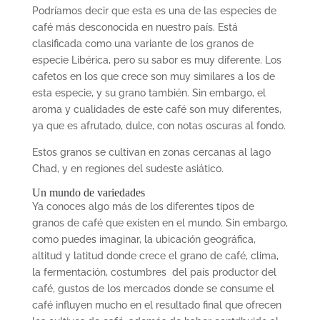
Podríamos decir que esta es una de las especies de
caf
é
más desconocida en nuestro paí
s. Est
á
clasificada como una variante de los granos de
especie Lib
é
rica
, pero su sabor es muy diferente. Los
cafetos en los que crece son muy similares a los de
esta especie, y su grano tambi
é
n. Sin embargo, el
aroma y cualidades de este caf
é
son muy diferentes,
ya que es afrutado, dulce, con notas oscuras al fondo.
Estos granos se cultivan en zonas cercanas al
lago
Chad
, y en regiones del sudeste asiá
tico.
Un mundo de variedades
Ya conoces algo más de los
diferentes tipos de
granos de caf
é
que existen en el mundo. Sin embargo,
como puedes imaginar, la ubicación
geogr
á
fica
,
altitud y latitud donde crece el grano de café, clima,
la fermentación, costumbres del país productor del
café, gustos de los mercados donde se consume el
café influyen mucho en el resultado final que ofrecen