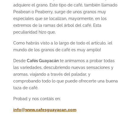
adquiere el grano.
Este tipo de café, también llamado
Peabean o Peaberry, surge de unos granos muy
especiales que se localizan, mayormente, en los
extremos de la ramas del árbol del café. Esta
peculiaridad hizo que,
Como habrás visto a lo largo de todo el artículo, ¡el
mundo de los granos de caf
é
es muy amplio
!
Desde
Caf
é
s Guayacán
te animamos a probar todas
las variedades, descubriendo nuevas sensaciones y
aromas, viajando a trav
é
s del paladar, y
comprobando todo lo que puede ofrecerte una buena
taza de caf
é.
Probad y nos contáis en:
info@www.cafesguayacan.com