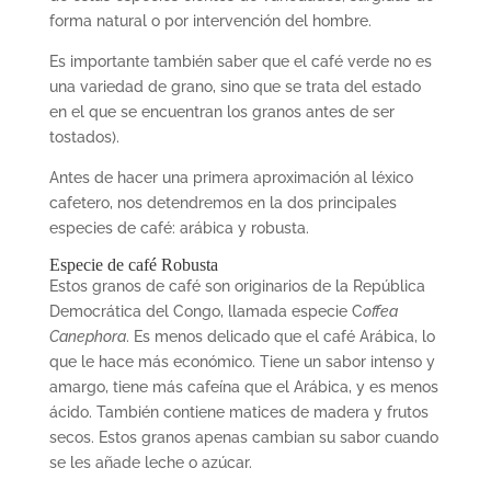
forma natural o por intervención del hombre.
Es importante tambi
é
n saber que el caf
é
verde no es
una variedad de grano, sino que se trata del estado
en el que se encuentran los granos antes de ser
tostados).
Antes de
hacer una primera aproximación al léxico
cafetero, nos detendremos en la dos principales
especies de café: arábica y robusta.
Especie de café Robusta
Estos granos de caf
é
son originarios de la Repú
blica
Democr
á
tica del Congo
, llamada especie C
offea
Canephora
. Es menos delicado que el caf
é
Arábica, lo
que le hace má
s econ
ómico. Tiene un sabor intenso y
amargo, tiene más cafeína que el Arábica, y es menos
ácido. Tambi
é
n contiene matices de madera y frutos
secos. Estos granos apenas cambian su sabor cuando
se les añ
ade leche o az
úcar.