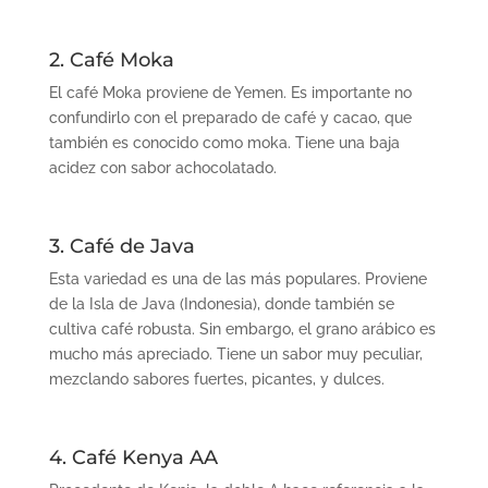
2. Café Moka
El caf
é
Moka proviene de
Yemen. Es importante no
confundirlo con el preparado de caf
é
y cacao, que
tambi
é
n es conocido como moka. Tiene una baja
acidez con sabor achocolatado.
3. Café de Java
Esta variedad es una de las má
s populares. Proviene
de
la Isla de Java (Indonesia), donde tambi
é
n se
cultiva caf
é
robusta. Sin embargo, el grano arábico es
mucho más apreciado. Tiene un sabor muy peculiar,
mezclando sabores fuertes, picantes, y dulces.
4. Café Kenya AA