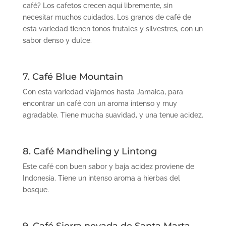
caf
é
? Los cafetos crecen aquí libremente, sin
necesitar muchos cuidados. Los granos de caf
é
de
esta variedad tienen tonos frutales y silvestres, con un
sabor denso y dulce.
7. Café Blue Mountain
Con esta variedad viajamos hasta
Jamaica
, para
encontrar un caf
é
con un aroma intenso y muy
agradable. Tiene mucha suavidad, y una tenue acidez.
8. Café Mandheling y Lintong
Este caf
é
con buen sabor y baja acidez proviene de
Indonesia
. Tiene un intenso aroma a hierbas del
bosque.
9.
Café Sierra nevada de Santa Marta