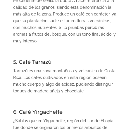
Procedente de
Kenia, la doble A hace referencia a la
calidad de los granos, siendo esta denominación la
más alta de la zona. Produce un caf
é
con car
ácter, ya
que su plantación suele estar en tierras volcánicas,
con muchos nutrientes. Si lo pruebas percibirás
aromas a frutos del bosque, con un tono final ácido, y
muy intenso.
5. Café Tarrazú
Tarrazú es una zona montañosa y volcá
nica de Costa
Ric
a.
Los cafés cultivados en esta región poseen
mucho cuerpo y algo de acidez, pudiendo distinguir
toques de madera añeja y chocolate.
6. Café Yirgacheffe
¿Sabías que en
Yirgacheffe
, regi
ón del
sur de Etiop
ía,
fue donde se originaron los primeros arbustos de