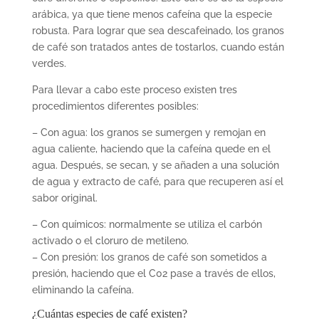
arábica, ya que tiene menos cafeína que la especie
robusta. Para lograr que sea descafeinado, los granos
de caf
é
son tratados antes de tostarlos, cuando están
verdes.
Para llevar a cabo este proceso existen tres
procedimientos diferentes posibles:
– Con agua: los granos se sumergen y remojan en
agua caliente, haciendo que la cafeína quede en el
agua. Despu
é
s, se secan, y se añaden a una solución
de agua y extracto de caf
é
, para que recuperen así el
sabor original.
– Con quí
micos
: normalmente se utiliza el carbón
activado o el cloruro de metileno.
–
Con presi
ó
n:
los granos de caf
é
son sometidos a
presión, haciendo que el C02 pase a trav
é
s de ellos,
eliminando la cafeí
na.
¿Cuántas especies de café existen?