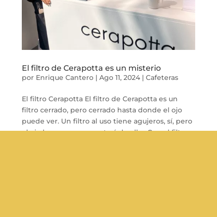
El filtro de Cerapotta es un misterio
por
Enrique Cantero
|
Ago 11, 2024
|
Cafeteras
El filtro Cerapotta El filtro de Cerapotta es un
filtro cerrado, pero cerrado hasta donde el ojo
puede ver. Un filtro al uso tiene agujeros, sí, pero
el ojo humano se percatará de ellos.Con el filtro
japonés sucede algo distinto, no es la vista quien
delata su...