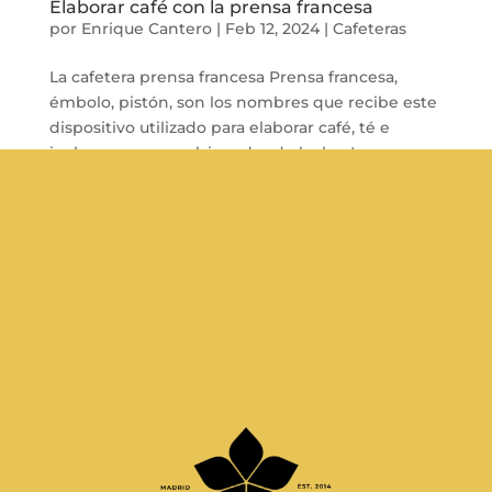
Elaborar café con la prensa francesa
por
Enrique Cantero
|
Feb 12, 2024
|
Cafeteras
La cafetera prensa francesa Prensa francesa,
émbolo, pistón, son los nombres que recibe este
dispositivo utilizado para elaborar café, té e
incluso como emulsionador de leche. La prensa
francesa se compone de tres elementos que al
interactuar nos hace posible obtener...