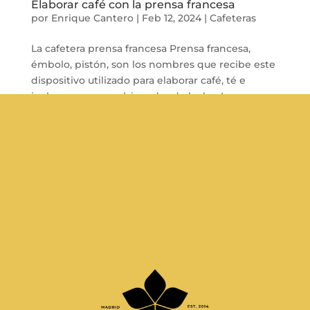
Elaborar café con la prensa francesa
por
Enrique Cantero
|
Feb 12, 2024
|
Cafeteras
La cafetera prensa francesa Prensa francesa,
émbolo, pistón, son los nombres que recibe este
dispositivo utilizado para elaborar café, té e
incluso como emulsionador de leche. La prensa
francesa se compone de tres elementos que al
interactuar nos hace posible obtener...