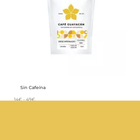
Sin Cafeína
14€ - 49€