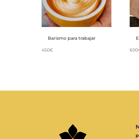
Barismo para trabajar
E
450€
600
N
P