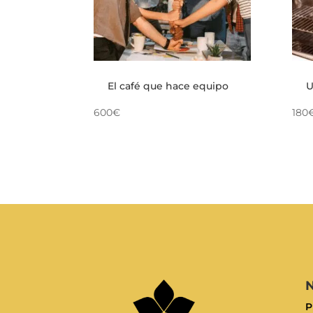
El café que hace equipo
U
600€
180
N
P